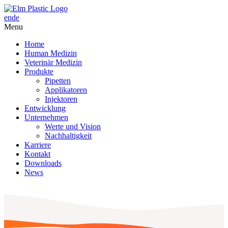
en
de
Menu
Home
Human Medizin
Veterinär Medizin
Produkte
Pipetten
Applikatoren
Injektoren
Entwicklung
Unternehmen
Werte und Vision
Nachhaltigkeit
Karriere
Kontakt
Downloads
News